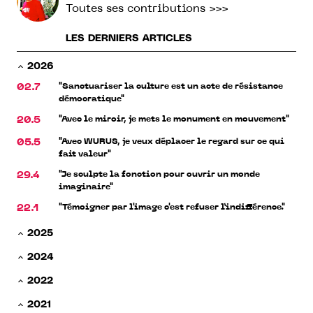
Toutes ses contributions >>>
LES DERNIERS ARTICLES
2026
"Sanctuariser la culture est un acte de résistance
02.7
démocratique"
"Avec le miroir, je mets le monument en mouvement"
20.5
"Avec WURUS, je veux déplacer le regard sur ce qui
05.5
fait valeur"
"Je sculpte la fonction pour ouvrir un monde
29.4
imaginaire"
"Témoigner par l'image c'est refuser l’indifférence."
22.1
2025
2024
2022
2021