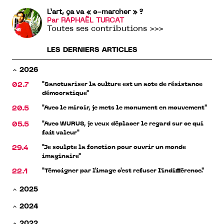
L’art, ça va « e-marcher » ?
Par RAPHAËL TURCAT
Toutes ses contributions >>>
LES DERNIERS ARTICLES
2026
"Sanctuariser la culture est un acte de résistance
02.7
démocratique"
"Avec le miroir, je mets le monument en mouvement"
20.5
"Avec WURUS, je veux déplacer le regard sur ce qui
05.5
fait valeur"
"Je sculpte la fonction pour ouvrir un monde
29.4
imaginaire"
"Témoigner par l'image c'est refuser l’indifférence."
22.1
2025
2024
2022