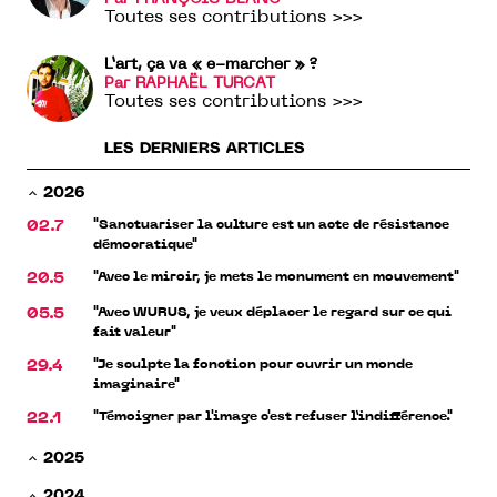
Toutes ses contributions >>>
L’art, ça va « e-marcher » ?
Par RAPHAËL TURCAT
Toutes ses contributions >>>
LES DERNIERS ARTICLES
2026
"Sanctuariser la culture est un acte de résistance
02.7
démocratique"
"Avec le miroir, je mets le monument en mouvement"
20.5
"Avec WURUS, je veux déplacer le regard sur ce qui
05.5
fait valeur"
"Je sculpte la fonction pour ouvrir un monde
29.4
imaginaire"
"Témoigner par l'image c'est refuser l’indifférence."
22.1
2025
2024