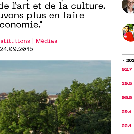
e l’art et de la culture.
vons plus en faire
économie."
nstitutions | Médias
24.09.2015
20
02.7
20.5
05.5
29.4
22.1