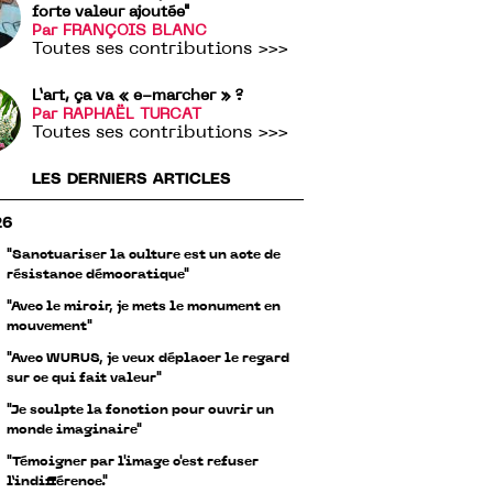
forte valeur ajoutée"
Par FRANÇOIS BLANC
Toutes ses contributions >>>
L’art, ça va « e-marcher » ?
Par RAPHAËL TURCAT
Toutes ses contributions >>>
LES DERNIERS ARTICLES
26
"Sanctuariser la culture est un acte de
résistance démocratique"
"Avec le miroir, je mets le monument en
mouvement"
"Avec WURUS, je veux déplacer le regard
sur ce qui fait valeur"
"Je sculpte la fonction pour ouvrir un
monde imaginaire"
"Témoigner par l'image c'est refuser
l’indifférence."