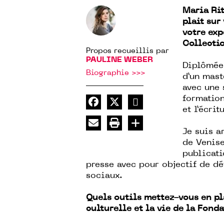
Maria Rit
plait sur
votre ex
Collectio
Propos recueillis par
PAULINE WEBER
Diplômée 
Biographie >>>
d’un mast
avec une 
formation
et l’écrit
Je suis 
de Venise
publicati
presse avec pour objectif de d
sociaux.
Quels outils mettez-vous en p
culturelle et la vie de la Fon