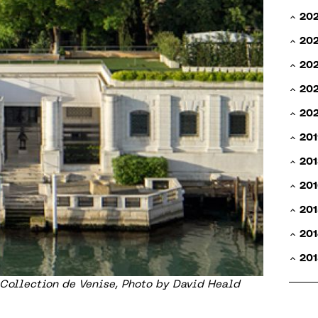
20
20
20
202
20
201
201
201
201
201
201
ollection de Venise, Photo by David Heald