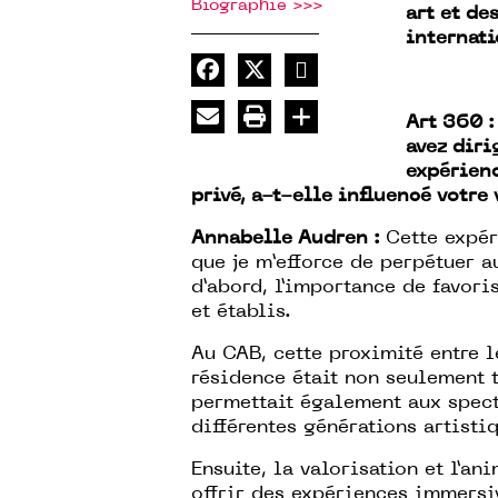
Biographie >>>
art et de
internati
Art 360 
avez diri
expérienc
privé, a-t-elle influencé votre 
Annabelle Audren :
Cette expér
que je m’efforce de perpétuer au
d’abord, l’importance de favori
et établis.
Au CAB, cette proximité entre l
résidence était non seulement t
permettait également aux specta
différentes générations artisti
Ensuite, la valorisation et l’an
offrir des expériences immersi