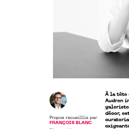
À la tête
Audren i
galeriste
décor, es
Propos recueillis par
curatoria
FRANÇOIS BLANC
exigeante