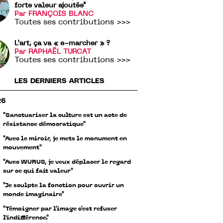
forte valeur ajoutée"
Par FRANÇOIS BLANC
Toutes ses contributions >>>
L’art, ça va « e-marcher » ?
Par RAPHAËL TURCAT
Toutes ses contributions >>>
LES DERNIERS ARTICLES
26
"Sanctuariser la culture est un acte de
résistance démocratique"
"Avec le miroir, je mets le monument en
mouvement"
"Avec WURUS, je veux déplacer le regard
sur ce qui fait valeur"
"Je sculpte la fonction pour ouvrir un
monde imaginaire"
"Témoigner par l'image c'est refuser
l’indifférence."