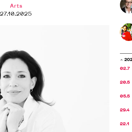
Arts
27.10.2025
20
02.7
20.5
05.5
29.4
22.1