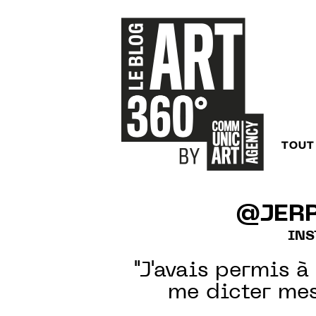
TOUT
@JER
IN
"J'avais permis 
me dicter mes