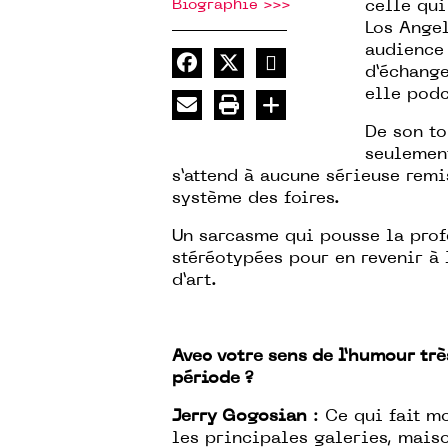
Biographie >>>
celle qui
Los Angel
audience 
d’échange
elle podc
De son to
seulement
s’attend à aucune sérieuse remi
système des foires.
Un sarcasme qui pousse la pro
stéréotypées pour en revenir à 
d’art.
Avec votre sens de l’humour tr
période ?
Jerry Gogosian
: Ce qui fait m
les principales galeries, maiso