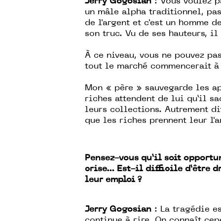
Jerry Gogosian
: Vous voulez p
un mâle alpha traditionnel, pas
de l'argent et c'est un homme d
son truc. Vu de ses hauteurs, il 
À ce niveau, vous ne pouvez pas
tout le marché commencerait à 
Mon « père » sauvegarde les ap
riches attendent de lui qu’il s
leurs collections. Autrement dit
que les riches prennent leur l'
Pensez-vous qu’il soit opportun
crise… Est-il difficile d’être 
leur emploi ?
Jerry Gogosian
: La tragédie es
continue à rire. On connaît ce