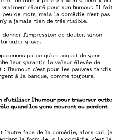
arler de mon « père » ? Mon « père » est
 vraiment réputé pour son humour. Il fait
e peu de mots, mais la comédie n’est pas
n'y a jamais rien de très risible.
 donner l’impression de douter, sinon
turbuler grave.
parences parce qu’un paquet de gens
ache leur garantir la valeur élevée de
 : l'humour, c’est pour les pauvres tandis
argent à la banque, comme toujours.
 d’utiliser l’humour pour traverser cette
drôle quand les gens meurent ou perdent
t l’autre face de la comédie, alors oui, je
pendant la formule « la comédie, c’est la