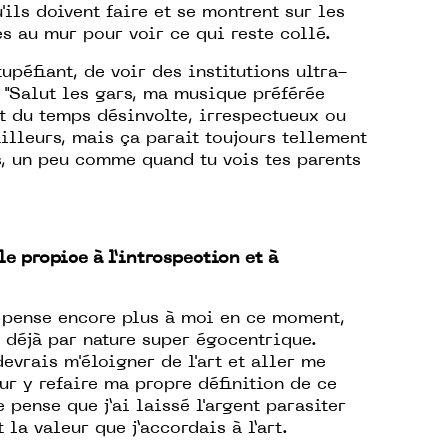
ils doivent faire et se montrent sur les
es au mur pour voir ce qui reste collé.
tupéfiant, de voir des institutions ultra-
! "Salut les gars, ma musique préférée
art du temps désinvolte, irrespectueux ou
ailleurs, mais ça parait toujours tellement
s, un peu comme quand tu vois tes parents
e propice à l’introspection et à
e pense encore plus à moi en ce moment,
s déjà par nature super égocentrique.
dev
r
ais m'éloigner de l'art et aller me
ur y refaire ma propre définition de ce
je pense que j’ai laissé l'argent parasiter
 la valeur que j’accordais à l’art.