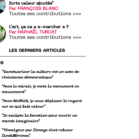
forte valeur ajoutée"
Par FRANÇOIS BLANC
Toutes ses contributions >>>
L’art, ça va « e-marcher » ?
Par RAPHAËL TURCAT
Toutes ses contributions >>>
LES DERNIERS ARTICLES
26
"Sanctuariser la culture est un acte de
résistance démocratique"
"Avec le miroir, je mets le monument en
mouvement"
"Avec WURUS, je veux déplacer le regard
sur ce qui fait valeur"
"Je sculpte la fonction pour ouvrir un
monde imaginaire"
"Témoigner par l'image c'est refuser
l’indifférence."