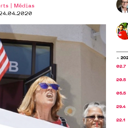
rts | Médias
24.04.2020
20
02.7
20.5
05.5
29.4
22.1