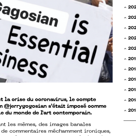
20
20
20
202
20
201
201
201
201
t la crise du coronavirus, le compte
201
am
@jerrygogosian
s’était imposé comme
201
e du monde de l’art contemporain.
nt les mèmes, des images banales
s de commentaires méchamment ironiques,